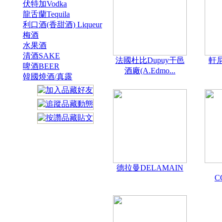
伏特加Vodka
龍舌蘭Tequila
利口酒(香甜酒) Liqueur
梅酒
水果酒
清酒SAKE
法國杜比Dupuy干邑
軒尼
啤酒BEER
酒廠(A.Edmo...
韓國燒酒/真露
德拉曼DELAMAIN
C