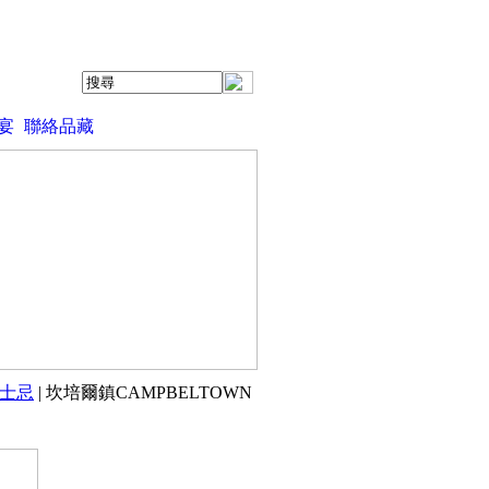
宴
聯絡品藏
士忌
| 坎培爾鎮CAMPBELTOWN