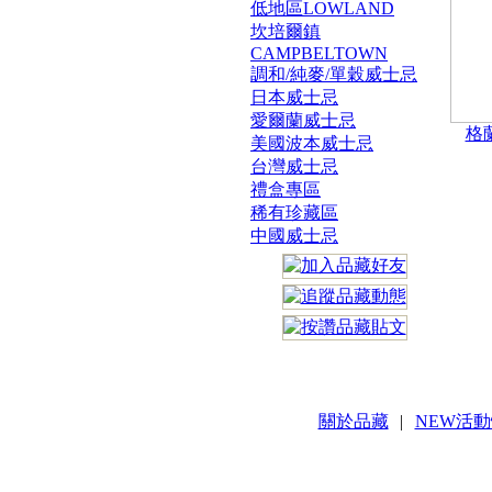
低地區LOWLAND
坎培爾鎮
CAMPBELTOWN
調和/純麥/單穀威士忌
日本威士忌
愛爾蘭威士忌
格蘭
美國波本威士忌
台灣威士忌
禮盒專區
稀有珍藏區
中國威士忌
關於品藏
|
NEW活