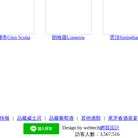
帝Glen Scotia
朗格羅Longrow
雲頂Springba
動快報
|
品藏威士忌
|
品藏葡萄酒
|
其他酒類
|
尾牙春酒喜宴
Design by webtech
網頁設計
訪客人數：3,567,516