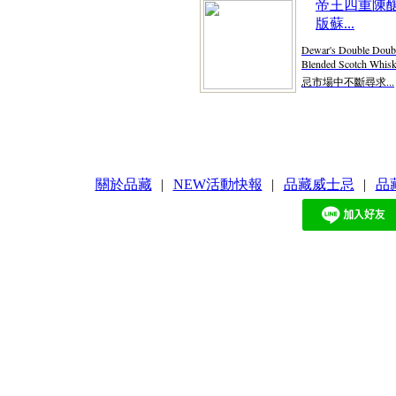
帝王四重陳釀
版蘇...
Dewar's Double Doubl
Blended Scotch Whis
忌市場中不斷尋求...
關於品藏
|
NEW活動快報
|
品藏威士忌
|
品