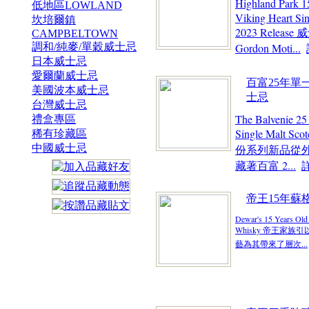
Highland Park 1
低地區LOWLAND
Viking Heart Si
坎培爾鎮
2023 Release
威
CAMPBELTOWN
調和/純麥/單穀威士忌
Gordon Moti...
日本威士忌
愛爾蘭威士忌
百富25年單
美國波本威士忌
士忌
台灣威士忌
The Balvenie 25
禮盒專區
Single Malt Sc
稀有珍藏區
中國威士忌
份系列新品從
藏著百富 2...
帝王15年蘇
Dewar's 15 Years Old
Whisky 帝王家
藝為其帶來了層次...