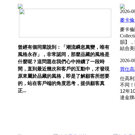
2026-0
麥卡倫 Ha
麥卡倫隆
Coll
韻】，
曾經有個同業說到：「潮流瞬息萬變，唯有
結合美
風格永存」，非常認同，那麼品藏的風格是
什麼呢？這問題在我們心中持續了一段時
2026-0
間，直到最近幾次和客戶的互動中，才發現
買仕高利
原來屬於品藏的風格，即是了解顧客所想要
仕高利
的，站在客戶端的角度思考，提供顧客真
不同！
正...
12年
達金牌/